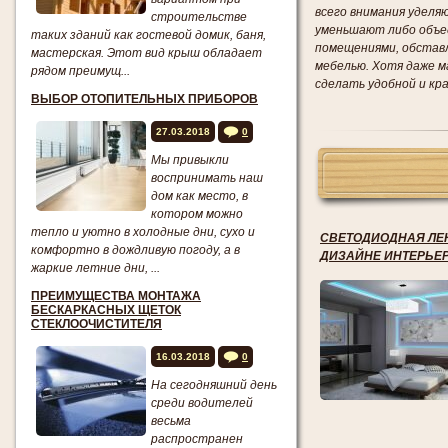
всего внимания уделя
строительстве
уменьшают либо объе
таких зданий как гостевой домик, баня,
помещениями, обстав
мастерская. Этот вид крыш обладает
мебелью. Хотя даже 
рядом преимущ...
сделать удобной и крас
ВЫБОР ОТОПИТЕЛЬНЫХ ПРИБОРОВ
27.03.2018
0
Мы привыкли
воспринимать наш
дом как место, в
котором можно
тепло и уютно в холодные дни, сухо и
СВЕТОДИОДНАЯ ЛЕ
комфортно в дождливую погоду, а в
ДИЗАЙНЕ ИНТЕРЬЕ
жаркие летние дни, ...
ПРЕИМУЩЕСТВА МОНТАЖА
БЕСКАРКАСНЫХ ЩЕТОК
СТЕКЛООЧИСТИТЕЛЯ
16.03.2018
0
На сегодняшний день
среди водителей
весьма
распространен