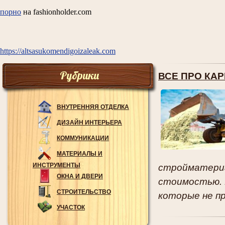
порно
на fashionholder.com
https://altsasukomendigoizaleak.com
Рубрики
ВСЕ ПРО КА
ВНУТРЕННЯЯ ОТДЕЛКА
ДИЗАЙН ИНТЕРЬЕРА
КОММУНИКАЦИИ
МАТЕРИАЛЫ И
ИНСТРУМЕНТЫ
стройматериа
ОКНА И ДВЕРИ
стоимостью. 
СТРОИТЕЛЬСТВО
которые не пр
УЧАСТОК