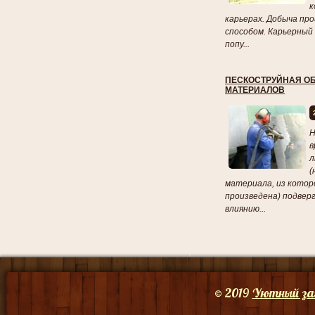
к
карьерах. Добыча п
способом. Карьерный 
попу...
ПЕСКОСТРУЙНАЯ О
МАТЕРИАЛОВ
Н
в
л
(
материала, из котор
произведена) подвер
влиянию...
© 2019
Уютный за