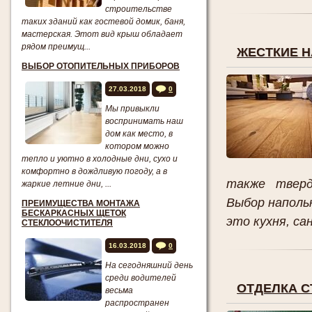
строительстве
таких зданий как гостевой домик, баня,
мастерская. Этот вид крыш обладает
рядом преимущ...
ЖЕСТКИЕ 
ВЫБОР ОТОПИТЕЛЬНЫХ ПРИБОРОВ
27.03.2018
0
Мы привыкли
воспринимать наш
дом как место, в
котором можно
тепло и уютно в холодные дни, сухо и
комфортно в дождливую погоду, а в
также тверд
жаркие летние дни, ...
Выбор наполь
ПРЕИМУЩЕСТВА МОНТАЖА
БЕСКАРКАСНЫХ ЩЕТОК
это кухня, сан
СТЕКЛООЧИСТИТЕЛЯ
16.03.2018
0
На сегодняшний день
среди водителей
ОТДЕЛКА 
весьма
распространен